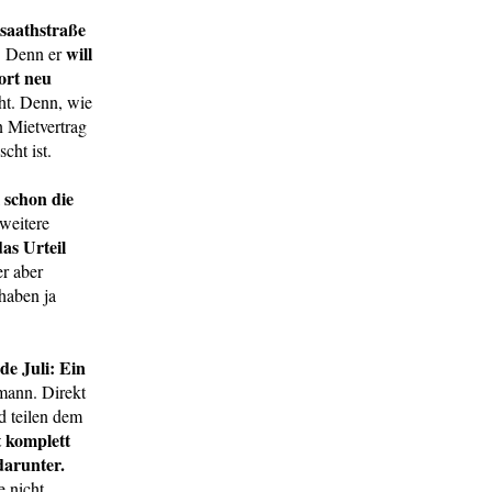
saathstraße
will
. Denn er
ort neu
cht. Denn, wie
n Mietvertrag
cht ist.
 schon die
eitere
as Urteil
er aber
 haben ja
de Juli: Ein
mann. Direkt
 teilen dem
 komplett
darunter.
e nicht