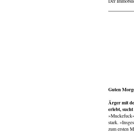
Der Immobilie
Guten Morg
Ärger mit d
erlebt, such
»Muckefuck« b
stark. »Insge
zum ersten M