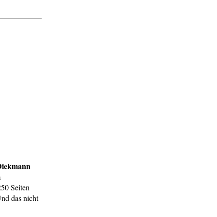
 Diekmann
m
250 Seiten
Und das nicht