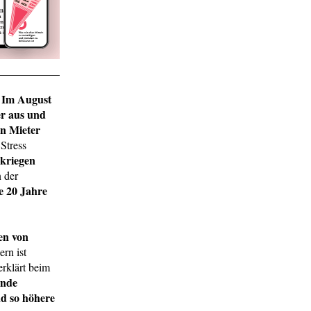
Im August
.
er aus und
n Mieter
Stress
kriegen
 der
e 20 Jahre
en von
rn ist
rklärt beim
rnde
nd so höhere