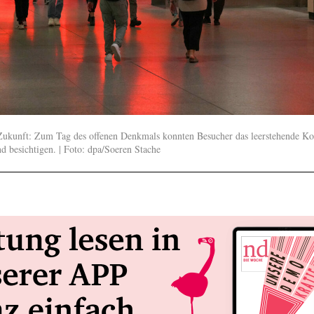
Zukunft: Zum Tag des offenen Denkmals konnten Besucher das leerstehende K
 besichtigen. | Foto: dpa/Soeren Stache