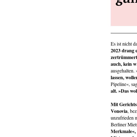
Es ist nicht
2023 drang e
zertrümmert
auch, kein 
ausgehalten. 
lassen, woll
Pipeline«, sa
alt. »Das wo
Mit Gericht
Vonovia
, be
unzufrieden m
Berliner Mie
Merkmale«, d