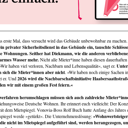
 das erste Mal, dass versucht wird das Gebäude unbewohnbar zu machen
in privater Sicherheitsdienst in das Gebäude ein, tauschte Schlöss
e Wohnungen. Seither hat Diekmann, wie die anderen verbliebene
warmes Wasser mehr.
Nicht alle Mieter*inne haben diesen dauerhaften 
Unter
»Wir haben viel verloren, Nachbarn und Lebensqualität«, sagt er.
en sich die Mieter*innen aber nicht
. »Wir haben noch einige Sachen in
2026 wird die Nachbarschaftsinitiative Haabersaathstraß
gt er. Und
llen wir mit einem großen Fest feiern.«
sverfahren herumschlagen müssen sich auch zahlreiche Mieter*inn
ziehungsweise Deutsche Wohnen. Ihr erinnert euch vielleicht: Der Konze
it dem Mietspiegel. Vonovia-Boss Rolf Buch hatte Anfang des Jahres e
»Wohnwertsteige
tspiegel werde »getürkt«. Die Unternehmenslösung:
ie nicht im Mietspiegel aufgeführt sind, werden herangezogen, u