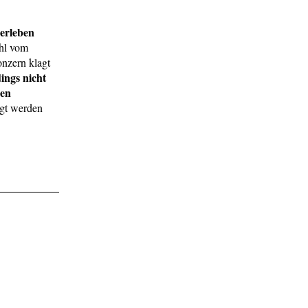
 erleben
ühl vom
onzern klagt
ings nicht
ren
gt werden