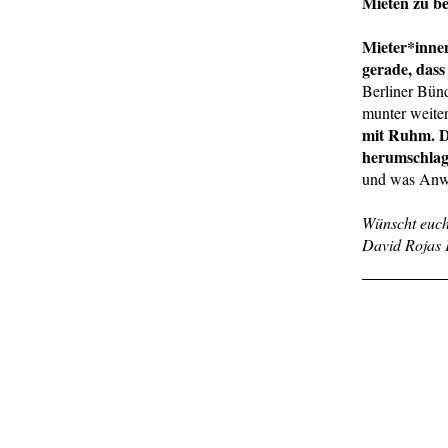
Mieten zu b
Mieter*innen
gerade, dass
Berliner Bünd
munter weite
mit Ruhm. Da
herumschlag
und was Anwa
Wünscht euch
David Rojas 