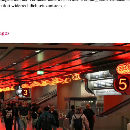
h dort widerrechtlich ›einzunisten‹.«
ages