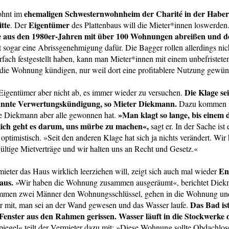
ehemaligen Schwesternwohnheim der Charité in der Haber
ohnt im
tte
Eigentümer
. Der
des Plattenbaus will die Mieter*innen loswerden
 aus den 1980er-Jahren mit über 100 Wohnungen abreißen und d
at sogar eine Abrissgenehmigung dafür. Die Bagger rollen allerdings ni
fach festgestellt haben, kann man Mieter*innen mit einem unbefristete
 die Wohnung kündigen, nur weil dort eine profitablere Nutzung gewüns
Die Klage sei
Eigentümer aber nicht ab, es immer wieder zu versuchen.
nannte Verwertungskündigung, so Mieter Diekmann.
Dazu kommen w
»Man klagt so lange, bis einem d
ie Diekmann aber alle gewonnen hat.
lich geht es darum, uns mürbe zu machen«,
sagt er. In der Sache ist 
 optimistisch. »Seit den anderen Klage hat sich ja nichts verändert. Wir
ltige Mietverträge und wir halten uns an Recht und Gesetz.«
En
ieter das Haus wirklich leerziehen will, zeigt sich auch mal wieder
aus.
»Wir haben die Wohnung zusammen ausgeräumt«, berichtet Diek
men zwei Männer den Wohnungsschlüssel, gehen in die Wohnung und
Das Bad ist
r mit, man sei an der Wand gewesen und das Wasser laufe.
e Fenster aus den Rahmen gerissen. Wasser läuft in die Stockwerke 
egel« teilt der Vermieter dazu mit: »Diese Wohnung sollte Obdachlos