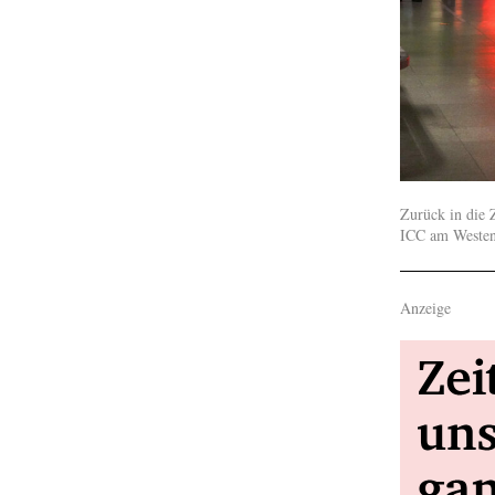
Zurück in die 
ICC am Westend
Anzeige