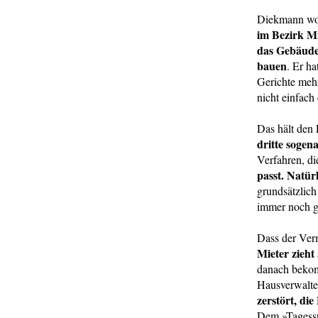
Diekmann w
im Bezirk Mi
das Gebäude
bauen
. Er h
Gerichte mehr
nicht einfach
Das hält den 
dritte soge
Verfahren, d
passt. Natür
grundsätzlich
immer noch gü
Dass der Verm
Mieter zieht 
danach bekom
Hausverwalte
zerstört, di
Dem »Tagesspi