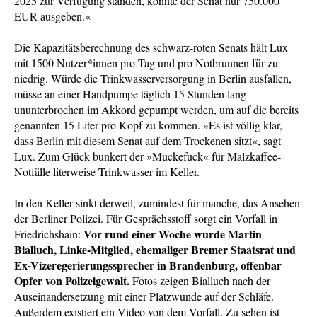
2025 zur Verfügung standen, konnte der Senat nur 750.000
EUR ausgeben.«
Die Kapazitätsberechnung des schwarz-roten Senats hält Lux
mit 1500 Nutzer*innen pro Tag und pro Notbrunnen für zu
niedrig. Würde die Trinkwasserversorgung in Berlin ausfallen,
müsse an einer Handpumpe täglich 15 Stunden lang
ununterbrochen im Akkord gepumpt werden, um auf die bereits
genannten 15 Liter pro Kopf zu kommen. »Es ist völlig klar,
dass Berlin mit diesem Senat auf dem Trockenen sitzt«, sagt
Lux. Zum Glück bunkert der »Muckefuck« für Malzkaffee-
Notfälle literweise Trinkwasser im Keller.
In den Keller sinkt derweil, zumindest für manche, das Ansehen
der Berliner Polizei. Für Gesprächsstoff sorgt ein Vorfall in
Vor rund einer Woche wurde Martin
Friedrichshain:
Bialluch, Linke-Mitglied, ehemaliger Bremer Staatsrat und
Ex-Vizeregerierungssprecher in Brandenburg, offenbar
Opfer von Polizeigewalt.
Fotos zeigen Bialluch nach der
Auseinandersetzung mit einer Platzwunde auf der Schläfe.
Außerdem existiert ein Video von dem Vorfall. Zu sehen ist