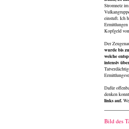
Stromnetz im
Vulkangruppe 
einstuft. Ich
Ermittlungen 
Kopfgeld von 
Der Zeugenauf
wurde bis zu
welche ents
intensiv übe
Tatverdächti
Ermittlungsve
Dafür offenba
denken konn
links auf.
Wel
Bild des T