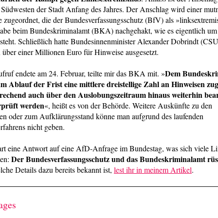
 Südwesten der Stadt Anfang des Jahres. Der Anschlag wird einer mut
zugeordnet, die der Bundesverfassungsschutz (BfV) als »linksextremi
 habe beim Bundeskriminalamt (BKA) nachgehakt, wie es eigentlich um
steht. Schließlich hatte Bundesinnenminister Alexander Dobrindt (CSU)
über einer Millionen Euro für Hinweise ausgesetzt.
Dem Bundeskri
ruf endete am 24. Februar, teilte mir das BKA mit. »
m Ablauf der Frist eine mittlere dreistellige Zahl an Hinweisen zuge
prechend auch über den Auslobungszeitraum hinaus weiterhin bear
rprüft werden
«, heißt es von der Behörde. Weitere Auskünfte zu den
gen oder zum Aufklärungsstand könne man aufgrund des laufenden
rfahrens nicht geben.
rt eine Antwort auf eine AfD-Anfrage im Bundestag, was sich viele Li
Der Bundesverfassungsschutz und das Bundeskriminalamt rüs
ten:
che Details dazu bereits bekannt ist,
lest ihr in meinem Artikel
.
ages