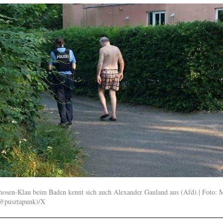
osen-Klau beim Baden kennt sich auch Alexander Gauland aus (Afd).| Foto: 
@pusztapunk)/X