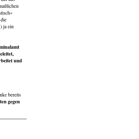
maßlichen
stisch«
 die
 ja ein
minalamt
leitet,
beitet und
nke bereits
ten gegen