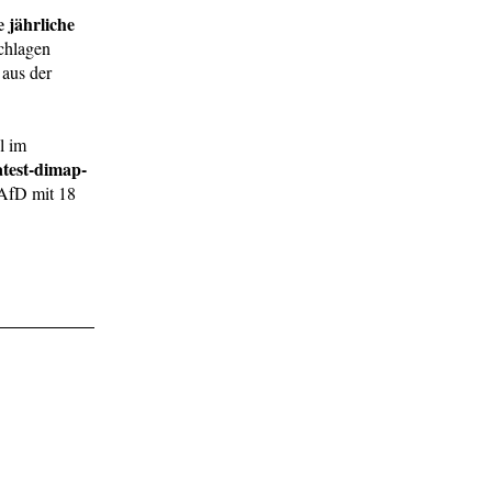
e jährliche
chlagen
 aus der
l im
atest-dimap-
 AfD mit 18