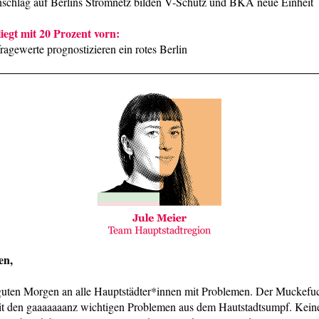
chlag auf Berlins Stromnetz bilden V-Schutz und BKA neue Einheit
liegt mit 20 Prozent vorn:
agewerte prognostizieren ein rotes Berlin
en,
guten Morgen an alle Hauptstädter*innen mit Problemen. Der Muckefu
it den gaaaaaaanz wichtigen Problemen aus dem Hautstadtsumpf. Keine