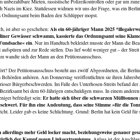
m unbezahlbare Mieten, rassistische Polizeikontrollen oder gar um zu
h Nazis im Kiez. Stattdessen widmen wir uns der Frage, was ein Berlin
 Ordnungsamt beim Baden den Schlüpper mopst.
Als ein 60-jähriger Mann 2025 *illegalerw
h, ist aber so geschehen:
rliner Gewässer schwamm, kassierte das Ordnungsamt seine Klamo
 Fundsache« ein
. Nur im Handtuch bekleidet musste der Mann die Be
t aufspüren und zur Rede stellen. Das lief wohl weniger gut – der Streit
um wandte sich der Mann an den Petitionsausschuss.
rt? Der Petitionsausschuss besteht aus zwölf Abgeordneten, die Berlin
n Behörden anhören. Am Donnerstag veröffentlichten sie ihren Jahresbe
kurioser Bürgerbeschwerden. Im Falle des Unterhosen-Streits befand der
 Bezirksamt bei dem 60-Jährigen entschuldigen muss. In einem anderen 
Er hatte sich über die schwarzen Mülltonnen 
niger befriedigt sein:
chwert. Für ihn eine Andeutung, dass seine Stimme »für die Tonn
icht. Leider gab es keine Schlichtung. Grund: Berlin hat kein Geld für 
 allerdings mehr Geld locker macht, beziehungsweise genauer ges
atürlich der Kampf gegen Linksextremismus
. Anlass ist der Anschlag