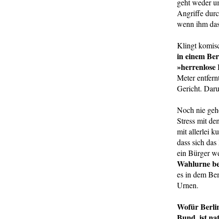
geht weder u
Angriffe durc
wenn ihm das
Klingt komisc
in einem Be
»herrenlose
Meter entfern
Gericht. Dar
Noch nie gehö
Stress mit de
mit allerlei 
dass sich das
ein Bürger we
Wahlurne bes
es in dem Ber
Urnen.
Wofür Berlin
Bund, ist n