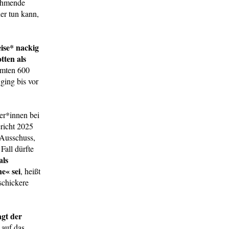
nehmende
er tun kann,
eise* nackig
tten als
amten 600
 ging bis vor
er*innen bei
richt 2025
 Ausschuss,
Fall dürfte
als
e« sei
, heißt
schickere
agt der
 auf das