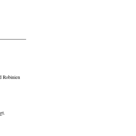
nd Robinien
gt.