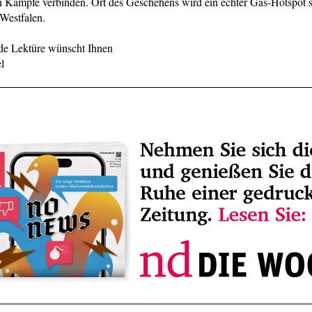
n Kämpfe verbinden. Ort des Geschehens wird ein echter Gas-Hotspot
Westfalen.
de Lektüre wünscht Ihnen
l