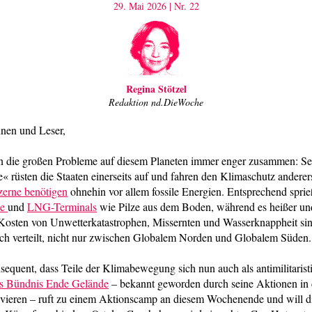
29. Mai 2026
|
Nr. 22
Regina Stötzel
Redaktion nd.DieWoche
nnen und Leser,
en die großen Probleme auf diesem Planeten immer enger zusammen: Sei
 rüsten die Staaten einerseits auf und fahren den Klimaschutz anderers
erne benötigen
ohnehin vor allem fossile Energien. Entsprechend spri
ke
und
LNG-Terminals
wie Pilze aus dem Boden, während es heißer und
Kosten von Unwetterkatastrophen, Missernten und Wasserknappheit sin
ich verteilt, nicht nur zwischen Globalem Norden und Globalem Süden.
nsequent, dass Teile der Klimabewegung sich nun auch als antimilitarist
s Bündnis Ende Gelände
– bekannt geworden durch seine Aktionen in
vieren – ruft zu einem Aktionscamp an diesem Wochenende und will d