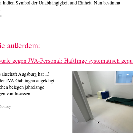
in Indien Symbol der Unabhängigkeit und Einheit. Nun bestimmt
.
e
ie außerdem:
ürfe gegen JVA-Personal: Häftlinge systematisch gequ
waltschaft Augsburg hat 13
 der JVA Gablingen angeklagt.
hen belegen jahrelange
en von Insassen.
Monroy