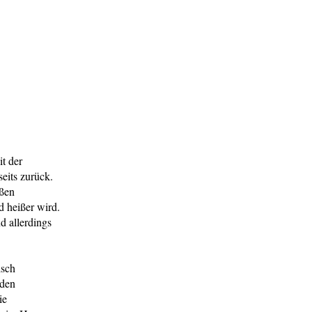
t der
eits zurück.
eßen
 heißer wird.
d allerdings
isch
 den
ie