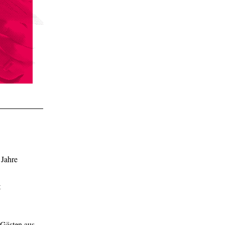
 Jahre
t
 Gästen aus