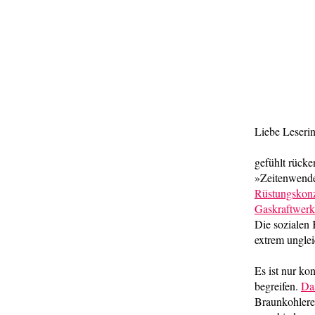
Liebe Leseri
gefühlt rück
»Zeitenwende«
Rüstungskonz
Gaskraftwer
Die sozialen 
extrem ungle
Es ist nur ko
begreifen.
Da
Braunkohlere