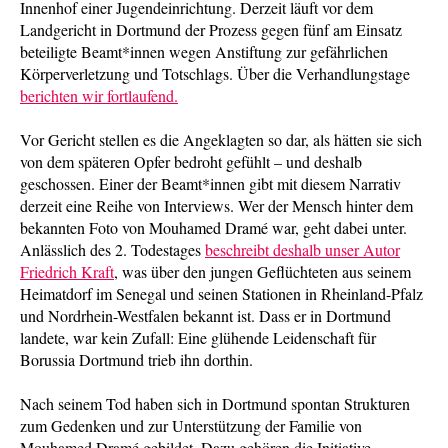
Innenhof einer Jugendeinrichtung. Derzeit läuft vor dem
Landgericht in Dortmund der Prozess gegen fünf am Einsatz
beteiligte Beamt*innen wegen Anstiftung zur gefährlichen
Körperverletzung und Totschlags. Über die Verhandlungstage
berichten wir fortlaufend.
Vor Gericht stellen es die Angeklagten so dar, als hätten sie sich
von dem späteren Opfer bedroht gefühlt – und deshalb
geschossen. Einer der Beamt*innen gibt mit diesem Narrativ
derzeit eine Reihe von Interviews. Wer der Mensch hinter dem
bekannten Foto von Mouhamed Dramé war, geht dabei unter.
Anlässlich des 2. Todestages
beschreibt deshalb unser Autor
Friedrich Kraft
, was über den jungen Geflüchteten aus seinem
Heimatdorf im Senegal und seinen Stationen in Rheinland-Pfalz
und Nordrhein-Westfalen bekannt ist. Dass er in Dortmund
landete, war kein Zufall: Eine glühende Leidenschaft für
Borussia Dortmund trieb ihn dorthin.
Nach seinem Tod haben sich in Dortmund spontan Strukturen
zum Gedenken und zur Unterstützung der Familie von
Mouhamed Dramé gebildet. Dazu gehören die Initiative